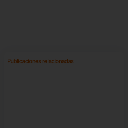
Publicaciones relacionadas
May 13, 2026
Ofertas de empleo para personas con discapacidad
en Madrid
May 26, 2026
Cómo cumplir la LGD con un CEE en Madrid