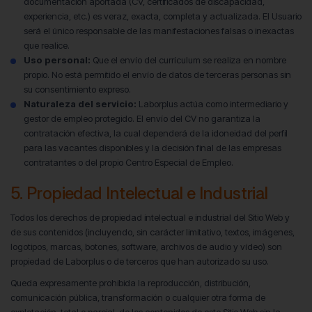
documentación aportada (CV, certificados de discapacidad,
experiencia, etc.) es veraz, exacta, completa y actualizada. El Usuario
será el único responsable de las manifestaciones falsas o inexactas
que realice.
Uso personal:
Que el envío del currículum se realiza en nombre
propio. No está permitido el envío de datos de terceras personas sin
su consentimiento expreso.
Naturaleza del servicio:
Laborplus actúa como intermediario y
gestor de empleo protegido. El envío del CV no garantiza la
contratación efectiva, la cual dependerá de la idoneidad del perfil
para las vacantes disponibles y la decisión final de las empresas
contratantes o del propio Centro Especial de Empleo.
5. Propiedad Intelectual e Industrial
Todos los derechos de propiedad intelectual e industrial del Sitio Web y
de sus contenidos (incluyendo, sin carácter limitativo, textos, imágenes,
logotipos, marcas, botones, software, archivos de audio y vídeo) son
propiedad de Laborplus o de terceros que han autorizado su uso.
Queda expresamente prohibida la reproducción, distribución,
comunicación pública, transformación o cualquier otra forma de