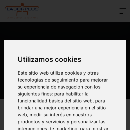
TÉRMINOS Y
Utilizamos cookies
CONDICIONES DE USO
Este sitio web utiliza cookies y otras
tecnologías de seguimiento para mejorar
su experiencia de navegación con los
siguientes fines:
para habilitar la
funcionalidad básica del sitio web
,
para
brindar una mejor experiencia en el sitio
web
,
medir su interés en nuestros
Última actualización:
19 de Diciembre de 2025
productos y servicios y personalizar las
Bienvenido a
laborplus.org
. Le rogamos que lea detenidamente los
interacciones de marketing
,
para mostrar