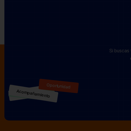
Si buscas 
Oportunidad
Acompañamiento
Profesionalidad
Inclusión