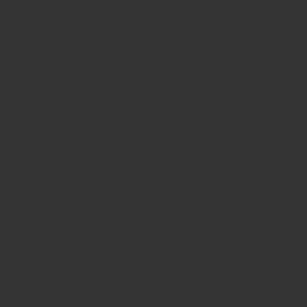
Llámanos 
(888) 456 78
Escribenos
comercial@lab
seleccion@lab
Ubicación 
Calle Químicas